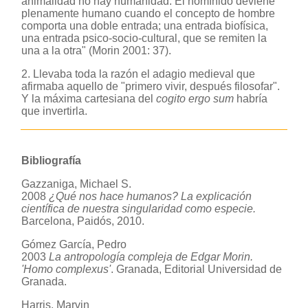
animalidad no hay humanidad. El homínido deviene
plenamente humano cuando el concepto de hombre
comporta una doble entrada; una entrada biofísica,
una entrada psico-socio-cultural, que se remiten la
una a la otra" (Morin 2001: 37).
2. Llevaba toda la razón el adagio medieval que
afirmaba aquello de "primero vivir, después filosofar".
Y la máxima cartesiana del
cogito ergo sum
habría
que invertirla.
Bibliografía
Gazzaniga, Michael S.
2008
¿Qué nos hace humanos? La explicación
científica de nuestra singularidad como especie.
Barcelona, Paidós, 2010.
Gómez García, Pedro
2003
La antropología compleja de Edgar Morin.
'Homo complexus'
. Granada, Editorial Universidad de
Granada.
Harris, Marvin